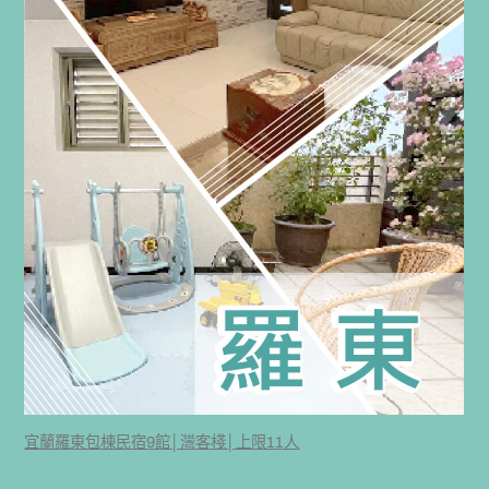
宜蘭羅東包棟民宿9館│灣客棧│上限11人