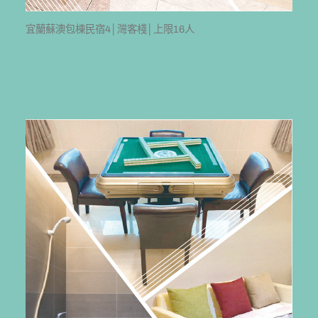
宜蘭蘇澳包棟民宿4│灣客棧│上限16人