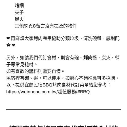
烤網
夾子
炭火
其他網頁&留言沒有提及的物件
❤ 再麻煩大家烤肉完畢協助分類垃圾、清洗碗盤，感謝配
合 ❤
另外，如請我們代訂食材，則會有碗、
烤肉
醬、炭火、筷
子等常見耗材。
如有喜歡的醬料則需要自備。
民宿裡有碗、盤，可以使用，如擔心不夠推薦可多採購。
以下提供宜蘭民宿BBQ烤肉食材代訂菜單給您參考：
https://weinnone.com.tw/超值服務/#BBQ