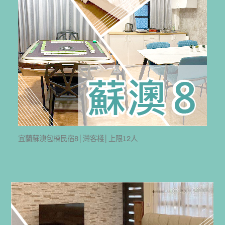
宜蘭蘇澳包棟民宿8│灣客棧│上限12人