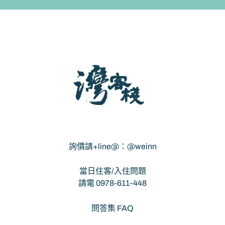
灣客棧 - 宜蘭包棟民宿
詢價請+line@：@weinn
當日住客/入住問題
請電 0978-611-448
問答集 FAQ