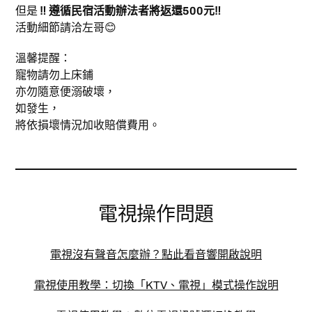
但是
‼ 遵循民宿活動辦法者將返還500元‼
活動細節請洽左哥😊
溫馨提醒：
寵物請勿上床鋪
亦勿隨意便溺破壞，
如發生，
將依損壞情況加收賠償費用。
電視操作問題
電視沒有聲音怎麼辦？點此看音響開啟說明
電視使用教學：切換「KTV、電視」模式操作說明