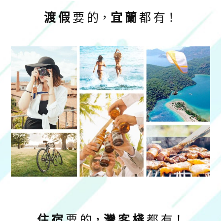
渡 假
要 的，
宜 蘭
都 有！
住 宿
要 的，
灣 客 棧
都 有！