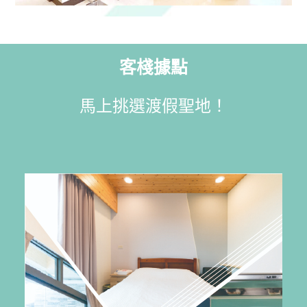
客棧據點
馬上挑選渡假聖地！