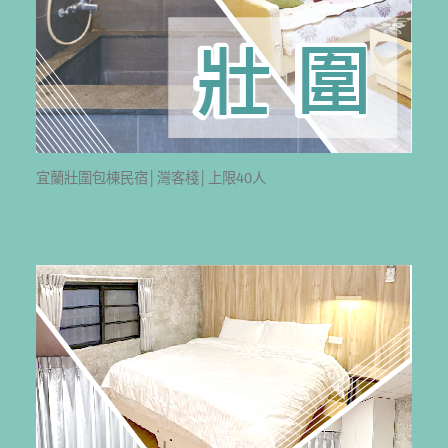
宜蘭壯圍包棟民宿│灣客棧│上限40人