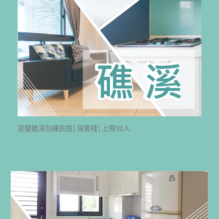
宜蘭礁溪包棟民宿│灣客棧│上限32人