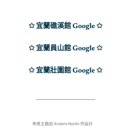
✩ 宜蘭礁溪館 Google ✩
✩ 宜蘭員山館 Google
✩
✩ 宜蘭壯圍館 Google ✩
© 2026 年
宜蘭民宿包棟9000元起！灣客棧WeInnOne│礁
溪‧員山‧蘇澳‧壯圍│0978-611-448
佈景主題由
Anders Norén
所設計