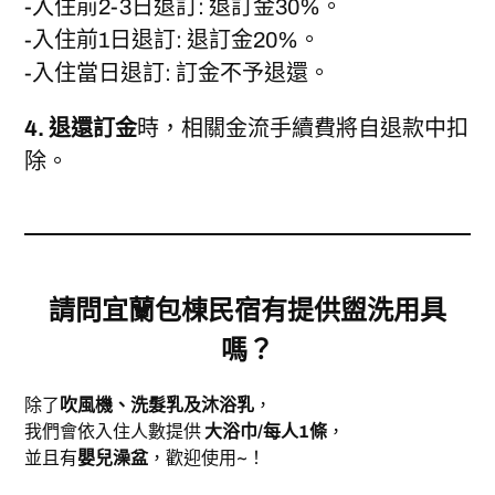
-入住前2-3日退訂: 退訂金30%。
-入住前1日退訂: 退訂金20%。
-入住當日退訂: 訂金不予退還。
4. 退還訂金
時，相關金流手續費將自退款中扣
除。
請問
宜蘭包棟民宿
有提供盥洗用具
嗎？
除了
吹風機、洗髮乳及沐浴乳
，
我們會依入住人數提供
大浴巾/每人1條
，
並且有
嬰兒澡盆
，歡迎使用~！