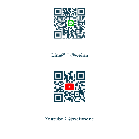
Line@：@weinn
Youtube：@weinnone