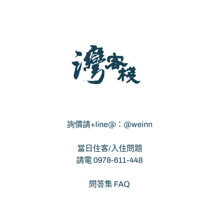
灣客棧 - 宜蘭包棟民宿
詢價請+line@：@weinn
當日住客/入住問題
請電 0978-611-448
問答集 FAQ