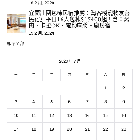
19 2 月, 2024
宜蘭壯圍包棟民宿推薦：灣客棧寵物友善
民宿》平日16人包棟$15400起！含：烤
肉‧卡拉OK‧電動麻將‧廚房宿
19 2 月, 2024
顯示全部
2023 年 7 月
一
二
三
四
五
六
日
1
2
3
4
5
6
7
8
9
10
11
12
13
14
15
16
17
18
19
20
21
22
23