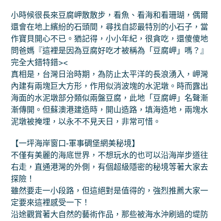
小時候很長來豆腐岬散散步，看魚、看海和看珊瑚，偶爾
還會在地上繽紛的石頭間，尋找自認最特別的小石子，當
作寶貝開心不已。猶記得，小小年紀，很貪吃，還傻傻地
問爸媽『這裡是因為豆腐好吃才被稱為「豆腐岬」嗎？』
完全大錯特錯><
真相是，台灣日治時期，為防止太平洋的長浪湧入，岬灣
內建有兩塊巨大方形，作用似消波塊的水泥墩。時而露出
海面的水泥墩部分類似兩盤豆腐，此地「豆腐岬」名聲漸
漸傳開。但蘇澳港建造時，開山造路，填海造地，兩塊水
泥墩被掩埋，以永不不見天日，非常可惜。
【一坪海岸窗口-軍事碉堡網美秘境】
不僅有美麗的海底世界，不想玩水的也可以沿海岸步道往
右走，直通港灣的外側，有個超級隱密的秘境等著大家去
探險！
雖然要走一小段路，但這絕對是值得的，強烈推薦大家一
定要來這裡感受一下！
沿途觀賞著大自然的藝術作品，那些被海水沖刷過的堤防