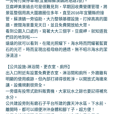
一旁有付費停車場(宜蘭縣蘇澳鎮跨港路1號)。
豆腐岬美景過去可是很難見到，早期因收費營運管理，將
景區整個用高大圍牆圈住多年，直至2016年宜蘭縣府接
管，蘇澳鎮一旁協助，大力整頓基礎設施，打掉高高的圍
牆，遼闊海景重見天日，並且免費開放給大眾。
看到公園入口處的，寫著大大三個字，豆腐岬，就知道我
們目的地到啦~~~
遠遠的就可以看到，在陽光照耀下，海水時而閃耀著藍寶
石的光芒，時而呈現出祖母綠的通透，無不昭示海水的潔
淨清涼。
【公共設施-淋浴間、更衣室、廁所】
出入口附近有設置免費更衣室、淋浴間和廁所，外牆雖有
明顯的使用痕跡，但內部打掃得很乾淨，以開放式海邊來
講，設備規劃很齊全。
一旁還有投幣式飲料販賣機，大家玩水之餘也要記得補充
水分。
公共建設旁則有磨石子平台所建的露天沖水區，下水前、
離開時，都可以順便沖沖身體和腳丫子，超方便！