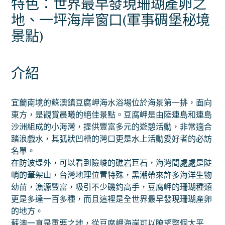
特色：世界最早發現珊瑚產卵之
地、一坪海岸窗口(軍事碉堡秘境
景點)
介紹
宜蘭南境的蘇澳鎮豆腐岬海水浴場位於海景第一排，面向
東方，是觀賞晨曦的絕佳景點。豆腐岬是由陸連島和連島
沙洲組成的小海灣，提供豐富多元的遊憩活動，非常適合
踏浪戲水，其弧狀凹槽的灣口更是水上活動愛好者的必訪
名單。
在防波堤外，可以看到險峻的礁岩巨石，海灣間處處是陡
峭的筆架山，台灣地理位置特殊，黑潮帶來許多海洋生物
幼苗，漁源豐富，吸引不少磯釣高手，豆腐岬的珊瑚種類
更是多達一百多種，而且這裡是全世界最早發現珊瑚產卵
的地方。
蘇澳一直是重要之地，從豆腐岬海岸可以瞭望整個太平