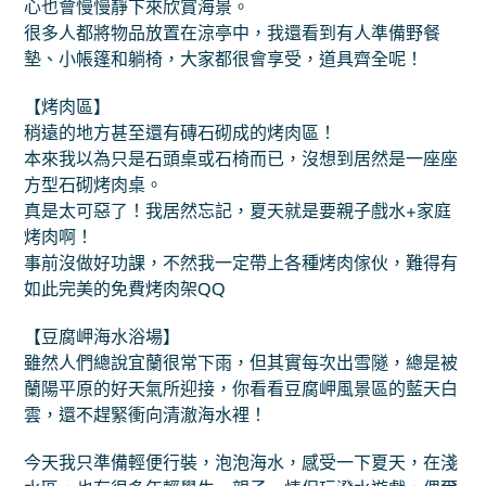
心也會慢慢靜下來欣賞海景。
很多人都將物品放置在涼亭中，我還看到有人準備野餐
墊、小帳篷和躺椅，大家都很會享受，道具齊全呢！
【烤肉區】
稍遠的地方甚至還有磚石砌成的烤肉區！
本來我以為只是石頭桌或石椅而已，沒想到居然是一座座
方型石砌烤肉桌。
真是太可惡了！我居然忘記，夏天就是要親子戲水+家庭
烤肉啊！
事前沒做好功課，不然我一定帶上各種烤肉傢伙，難得有
如此完美的免費烤肉架QQ
【豆腐岬海水浴場】
雖然人們總說宜蘭很常下雨，但其實每次出雪隧，總是被
蘭陽平原的好天氣所迎接，你看看豆腐岬風景區的藍天白
雲，還不趕緊衝向清澈海水裡！
今天我只準備輕便行裝，泡泡海水，感受一下夏天，在淺