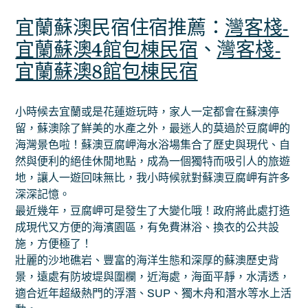
宜蘭蘇澳民宿住宿推薦：
灣客棧-
宜蘭蘇澳4館包棟民宿
、
灣客棧-
宜蘭蘇澳8館包棟民宿
小時候去宜蘭或是花蓮遊玩時，家人一定都會在蘇澳停
留，蘇澳除了鮮美的水產之外，最迷人的莫過於豆腐岬的
海灣景色啦！蘇澳豆腐岬海水浴場集合了歷史與現代、自
然與便利的絕佳休閒地點，成為一個獨特而吸引人的旅遊
地，讓人一遊回味無比，我小時候就對蘇澳豆腐岬有許多
深深記憶。
最近幾年，豆腐岬可是發生了大變化哦！政府將此處打造
成現代又方便的海濱園區，有免費淋浴、換衣的公共設
施，方便極了！
壯麗的沙地礁岩、豐富的海洋生態和深厚的蘇澳歷史背
景，遠處有防坡堤與圍欄，近海處，海面平靜，水清透，
適合近年超級熱門的浮潛、SUP、獨木舟和潛水等水上活