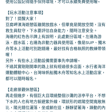
使用公設記得隨手保持環境，才可以永續免費使用喔~
【玩水活動注意事項】
對了！提醒大家！
豆腐岬濱海遊憩區雖開放戲水，但畢竟是開放空間，沒有
救生員駐守，下水要評估自身能力，隨時注意安全。
海邊的紅色告示牌上有說明，此處劃分區域。左邊為游
泳、戲水區；右邊為非動力器具使用區，像是SUP、獨木
舟等水上活動可別跑錯邊，最好找有合格執照的教練帶領
喔！
另外，有些水上活動設備需要事先申請喔~
不過其實剛剛開車的路上就有經過很多店面，水行者海洋
運動體驗中心、台灣味帆船獨木舟等知名水上活動店家，
都可以隨時報名。
【走廊景觀休憩區】
再走個幾步，有個巨大且環繞整個沙灘的涼亭平台，不想
下水的人也有地方躲避紫外線，環狀形的遮陽空間寬敞無
比，陽光錯位灑落，坐或躺在這，靜靜望著海，躁動的內