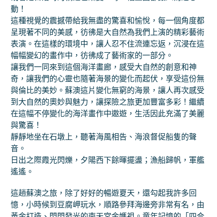
動！
這種視覺的震撼帶給我無盡的驚喜和愉悅，每一個角度都
呈現著不同的美感，彷彿是大自然為我們上演的精彩藝術
表演。在這樣的環境中，讓人忍不住流連忘返，沉浸在這
幅幅變幻的畫作中，彷彿成了藝術家的一部分。
讓我們一同來到這個海洋畫廊，感受大自然的創意和神
奇，讓我們的心靈也隨著海景的變化而起伏，享受這份無
與倫比的美妙。蘇澳這片變化無窮的海景，讓人再次感受
到大自然的奧妙與魅力，讓探險之旅更加豐富多彩！繼續
在這幅不停變化的海洋畫作中遨遊，生活因此充滿了美麗
與驚喜！
靜靜地坐在石墩上，聽著海風相告、海浪督促船隻的聲
音。
日出之際霞光閃爍，夕陽西下餘暉擺盪；漁船歸帆，軍艦
遙遙。
這趟蘇澳之旅，除了好好的暢遊夏天，還勾起我許多回
憶，小時候到豆腐岬玩水，順路參拜海邊旁非常有名，由
黃金打造、閃閃發光的南天宮金媽祖。童年記憶的「四合