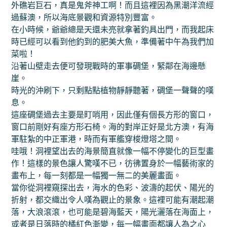
外礁岩巨石，真是鬼斧神工啊！而且這裡因為黑潮洋流經
過蘇澳，所以海底景觀和資源特別豐富。
在小時候，爺爺總是天還未亮就拿著釣具出門，而我起床
時已經可以看到他釣到的肥美大魚，準備著中午為我們加
菜啦！
沿著山壁走去便可發現戰時的軍事碉堡，緊鄰在海邊懸
崖。
時光的沖刷下，只剩點點植物靜靜聽著，碉堡一聲聲的嘆
息。
這座碉堡過去主要是盯哨用，因此僅有個長方形的窗口，
窗口前剛好有座方形石椅。海的對岸正好是北方澳，有海
軍駐紮的中正軍港，時而有軍艦穿梭燈塔之間。
哇哦！洞裡望出去的海景簡直就像一幅不停變化的巨型畫
作！這樣的景色讓人驚嘆不已，彷彿置身於一幅藝術家的
畫布上，每一刻都是一幅獨一無二的美麗畫面。
當你從洞裡窺探出去，海水的色彩、波濤的起伏、陽光的
折射，都交織出令人嘆為觀止的景象。這裡可能有潮起潮
落，大浪滾滾，也可能是碧海藍天，陽光灑落在海面上，
或者是日落時的橘紅色漸變，每一幅畫面都讓人為之心