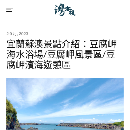
2 9 月, 2023
宜蘭蘇澳景點介紹：豆腐岬
海水浴場/豆腐岬風景區/豆
腐岬濱海遊憩區