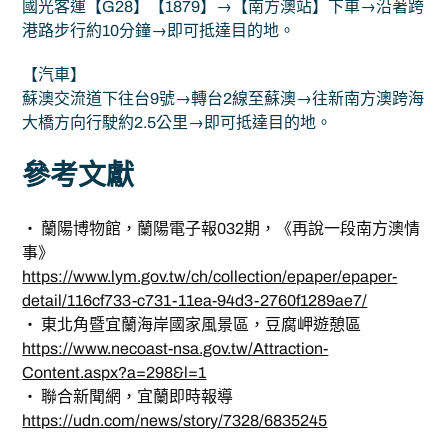
國光客運【G28】【1879】→【南方澳站】下車→沿著跨
港路步行約10分鐘→即可抵達目的地。
【汽車】
蘇澳交流道下往台9號→轉台2線至蘇澳→往新南方澳跨海
大橋方向行駛約2.5公里→即可抵達目的地。
參考文獻
‧ 蘭陽博物館，蘭陽電子報032期，《再說一段南方澳情
事》
https://www.lym.gov.tw/ch/collection/epaper/epaper-
detail/116cf733-c731-11ea-94d3-2760f1289ae7/
‧ 東北角暨宜蘭海岸國家風景區，豆腐岬遊憩區
https://www.necoast-nsa.gov.tw/Attraction-
Content.aspx?a=298&l=1
‧ 聯合新聞網，宜蘭即時報導
https://udn.com/news/story/7328/6835245