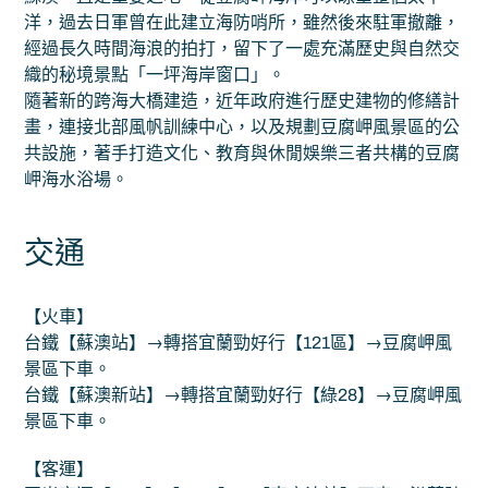
洋，過去日軍曾在此建立海防哨所，雖然後來駐軍撤離，
經過長久時間海浪的拍打，留下了一處充滿歷史與自然交
織的秘境景點「一坪海岸窗口」。
隨著新的跨海大橋建造，近年政府進行歷史建物的修繕計
畫，連接北部風帆訓練中心，以及規劃豆腐岬風景區的公
共設施，著手打造文化、教育與休閒娛樂三者共構的豆腐
岬海水浴場。
交通
【火車】
台鐵【蘇澳站】→轉搭宜蘭勁好行【121區】→豆腐岬風
景區下車。
台鐵【蘇澳新站】→轉搭宜蘭勁好行【綠28】→豆腐岬風
景區下車。
【客運】