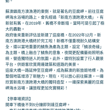
動。
蘇澳鎮南方澳漁港的東側，就是著名的豆腐岬。前往豆腐
岬海水浴場的路上，會先經過「新南方澳跨港大橋」，有
新就有舊，在2019年，舊橋不幸斷塌，當時可是引起了極
大的轟動。
政府後來重新評估並新建了這座橋，在2022年12月，新
南方澳跨港大橋終於完工啦！新橋不僅重視耐久結構安
全，還以當地重要的鯖魚漁產為主題，設定「鯖浪奇緣」
為主題。橋上融合了鯖魚的意象，夜間更配備藝術照明系
統，營造獨特迷人的氛圍。此外，還特別設置了行人觀景
平台，供遊客欣賞周邊建築和道路的美景。
這座大橋一路延伸至豆腐岬，成為蘇澳的新旅遊地標，為
整個地區增添了新魅力。現在，可以放心前往蘇澳，一邊
欣賞新南方澳跨港大橋的獨特造型，一邊探索美麗的豆腐
岬海水浴場，讓旅程更加充實精彩！
【停車場資訊】
開車下橋後不到5分鐘即到達豆腐岬。