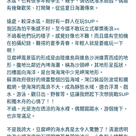
水區，也有很多年輕學生、親子、情侶玩潑水遊戲，偶爾
有幾聲歡笑、打鬧聲，從這夏日海灘傳來。
遠處，較深水區，剛好有一群人在玩SUP。
我因為怕平衡感不好，至今還不敢玩立式單槳衝浪><
不過看他們玩的樣子，感覺好像也不難！而且還有空拍機
在拍攝紀錄，難得的夏季青春，年輕人就是要瘋玩一下
啊！
豆腐岬風景區的形成是由陸連島與連島沙洲連貫而成的地
形，腹地比鄰近內埤海灘，稱為沙頸岬，其地形呈孤狀，
凹槽面向海洋，是台灣海灣中少見岬灣地形。
蘇澳政府很好的規畫整個凹弧海域，灣口裝設防波堤和攔
截網，使海灣的風浪不大，成為靜態水域，適合浮潛、戲
水、游泳、觀日出、野餐等。這讓我燃起下次想挑戰SUP
和獨木舟的心情了！！
不過，光是泡在透涼的海水裡，偶爾踢踢水，游個幾下，
也非常滿足。
不是我誇大，豆腐岬的海水真是太令人驚艷了！清澈透明