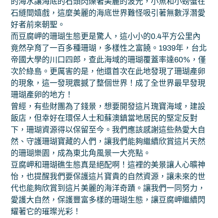
的海水讓海底的石頭閃爍著美麗的波光，小魚和小螃蟹在
石縫間嬉戲，這麼美麗的海底世界難怪吸引著無數浮潛愛
好者前來朝聖。
而豆腐岬的珊瑚生態更是驚人，這小小的0.4平方公里內
竟然孕育了一百多種珊瑚，多樣性之富饒。1939年，台北
帝國大學的川口四郎，查此海域的珊瑚覆蓋率達60%，僅
次於綠島。更厲害的是，他還首次在此地發現了珊瑚產卵
的現象，這一發現震撼了整個世界！成了全世界最早發現
珊瑚產卵的地方！
曾經，有些財團為了錢景，想要開發這片瑰寶海域，建設
飯店，但幸好在環保人士和蘇澳鎮當地居民的堅定反對
下，珊瑚資源得以保留至今。我們應該感謝這些熱愛大自
然、守護珊瑚寶藏的人們，讓我們能夠繼續欣賞這片天然
的珊瑚樂園，成為東北角風景一大亮點。
豆腐岬和珊瑚礁生態真是絕配啊！這裡的美景讓人心曠神
怡，也提醒我們要保護這片寶貴的自然資源，讓未來的世
代也能夠欣賞到這片美麗的海洋奇蹟。讓我們一同努力，
愛護大自然，保護豐富多樣的珊瑚生態，讓豆腐岬繼續閃
耀著它的璀璨光彩！