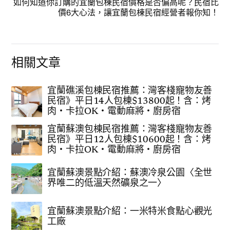
如何知道你訂購的宜蘭包棟民宿價格是否偏高呢？民宿比
價6大心法，讓宜蘭包棟民宿經營者報你知！
相關文章
宜蘭礁溪包棟民宿推薦：灣客棧寵物友善
民宿》平日14人包棟$13800起！含：烤
肉‧卡拉OK‧電動麻將‧廚房宿
宜蘭蘇澳包棟民宿推薦：灣客棧寵物友善
民宿》平日12人包棟$10600起！含：烤
肉‧卡拉OK‧電動麻將‧廚房宿
宜蘭蘇澳景點介紹：蘇澳冷泉公園〈全世
界唯二的低溫天然礦泉之一〉
宜蘭蘇澳景點介紹：一米特米食點心觀光
工廠