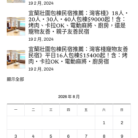
19 2 月, 2024
宜蘭壯圍包棟民宿推薦：灣客棧》18人‧
20人‧30人‧40人包棟$9000起！含：
烤肉、卡拉OK、電動麻將、廚房，還是
寵物友善‧親子友善民宿
19 2 月, 2024
宜蘭壯圍包棟民宿推薦：灣客棧寵物友善
民宿》平日16人包棟$15400起！含：烤
肉‧卡拉OK‧電動麻將‧廚房宿
19 2 月, 2024
顯示全部
2026 年 8 月
一
二
三
四
五
六
日
1
2
3
4
5
6
7
8
9