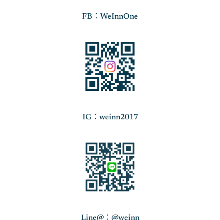
FB：WeInnOne
IG：weinn2017
Line@：@weinn