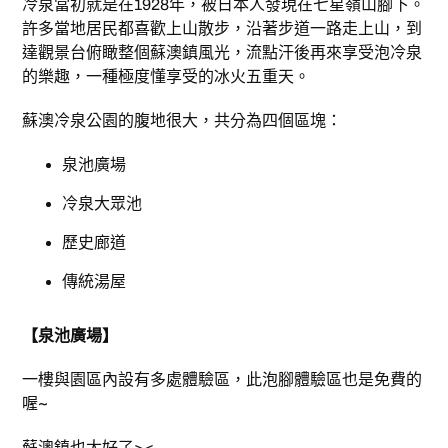
冷泉當初就是在1928年，被日本人發現在七星嶺山腳下。
許多當地居民都喜歡上山散步，沿著步道一路走上山，到
達觀景台俯瞰整個蘇澳鎮風光，流點汗後再來享受泡冷泉
的樂趣，一種極度懂享受的冰火五重天。
蘇澳冷泉公園的腹地很大，共分為四個區塊：
泉池廣場
冷泉大眾池
歷史廊道
傳統湯屋
【泉池廣場】
一樓與園區內設有多處體驗區，此泡腳體驗區也是免費的
喔~
蘇澳鎮也太好了><