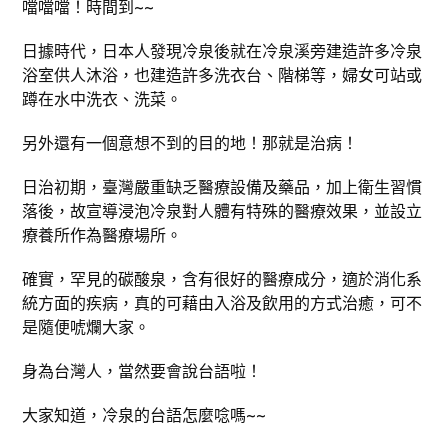
噹噹噹！時間到~~
日據時代，日本人發現冷泉後就在冷泉溪旁建造許多冷泉
浴室供人沐浴，也建造許多洗衣台、階梯等，婦女可站或
蹲在水中洗衣、洗菜。
另外還有一個意想不到的目的地！那就是治病！
日治初期，臺灣嚴重缺乏醫療設備及藥品，加上衛生習慣
落後，故宣導浸泡冷泉對人體有特殊的醫療效果，並設立
療養所作為醫療場所。
確實，罕見的碳酸泉，含有很好的醫療成分，適於消化系
統方面的疾病，真的可藉由入浴及飲用的方式治癒，可不
是隨便唬爛大家。
身為台灣人，當然要會說台語啦！
大家知道，冷泉的台語怎麼唸嗎~~