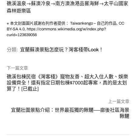
礁溪溫泉→蘇澳冷泉→南方澳漁港品嘗海鮮→太平山國家
森林遊樂區
※ 本文封面圖片感謝右列作者提供： Taiwankengo – 自己的作品, CC
BY-SA 4.0, https://commons.wikimedia.org/w/index.php?
curid=123639056
分類:
宜蘭蘇澳景點怎麼玩？灣客棧帶Look！
下一篇文章
礁溪包棟民宿《灣客棧》寵物友善、超大入住人數、娛樂
設備齊全！還有指定日期包棟$7000起專案，真的是太划
算了！[已截止]
上一篇文章
宜蘭壯圍景點介紹：世界最孤獨的鞦韆──廍後社區海景
鞦韆