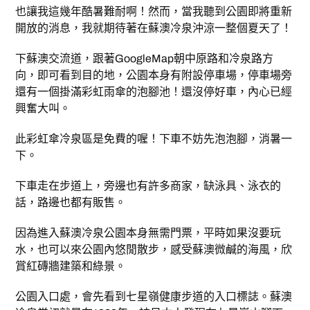
也讓我這幾年酷暑難耐啊！然而，當我聽到公園即將重新
開放的消息，我就期待著在蘇澳冷泉沖涼一整個夏天了！
下蘇澳交流道，跟著GoogleMap朝中原路和冷泉路方
向，即可看到目的地，公園本身有附設停車場，停車場旁
還有一個掛滿彩虹雨傘的泡腳池！還沒停好車，內心已經
興奮大叫。
此彩虹傘冷泉區是免費的喔！下車不妨先泡泡腳，消暑一
下。
下車走在步道上，旁邊也有許多商家，缺泳具、泳衣的
話，路邊也都有販售。
因為進入蘇澳冷泉公園本身無需門票，平時如果沒要玩
水，也可以來公園內悠閒散步，感受蘇澳微鹹的海風，欣
賞紅磚牆建築和綠景。
公園入口處，會先看到七星嶺健康步道的入口標誌。蘇澳