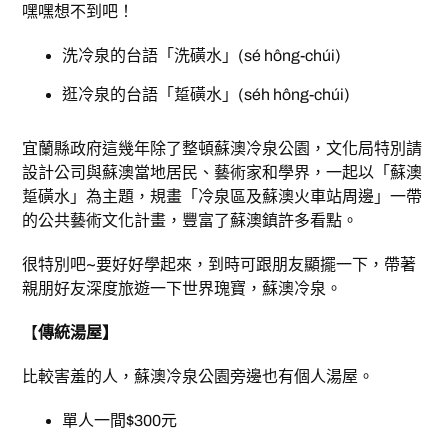
嘿嘿想不到吧！
洗冷泉的台語「洗磺水」(sé hông-chúi)
逛冷泉的台語「踅磺水」(séh hông-chúi)
宜蘭縣政府這幾年除了整頓蘇澳冷泉公園，文化局特別請
設計公司與蘇澳當地居民、藝術家和學界，一起以「蘇澳
踅磺水」為主題，規畫「冷泉區及蘇澳火車站周邊」一帶
的公共藝術文化計畫，豐富了蘇澳鎮許多看點。
很特別吧~要好好學起來，到時可跟朋友顯擺一下，帶著
親朋好友深度旅遊一下世界瑰寶，蘇澳冷泉。
【
傳統湯屋】
比較害羞的人，蘇澳冷泉公園旁邊也有個人湯屋。
單人一間$300元