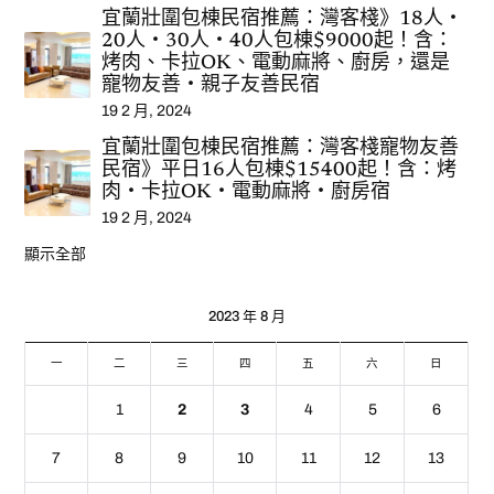
宜蘭壯圍包棟民宿推薦：灣客棧》18人‧
20人‧30人‧40人包棟$9000起！含：
烤肉、卡拉OK、電動麻將、廚房，還是
寵物友善‧親子友善民宿
19 2 月, 2024
宜蘭壯圍包棟民宿推薦：灣客棧寵物友善
民宿》平日16人包棟$15400起！含：烤
肉‧卡拉OK‧電動麻將‧廚房宿
19 2 月, 2024
顯示全部
2023 年 8 月
一
二
三
四
五
六
日
1
2
3
4
5
6
7
8
9
10
11
12
13