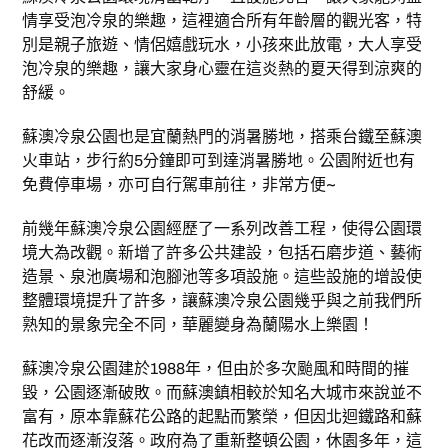
情享受泡冷泉的樂趣，這裡適合所有年齡層的觀光客，特
別是親子旅遊、情侶嬉戲玩水，小孩來此放電，大人享受
泡冷泉的樂趣，讓大家身心靈在這炎熱的夏天得到涼爽的
舒緩。
蘇澳冷泉公園也是宜蘭熱門的消暑勝地，搭乘台鐵至蘇澳
火車站，步行約5分鐘即可到達消暑勝地。公園附近也有
免費停車場，亦可自行駕車前往，非常方便~
前幾年蘇澳冷泉公園經歷了一系列改善工程，使得公園環
境大為改觀。新增了許多公共建設，包括石磨步道、藝術
造景、泉池廣場和泡腳池等多項設施。這些設施的增設使
整體環境提升了許多，讓蘇澳冷泉公園幾乎與之前我們所
熟知的景象完全不同，華麗變身為蘭陽水上樂園！
蘇澳冷泉公園建於1988年，但由於多次颱風和時間的摧
毀，公園逐漸破敗。而蘇澳鎮相較於知名大城市來說並不
富有，原本靠蘇花公路的起點而繁榮，但因北迴鐵路和蘇
花改而逐漸沒落。政府為了重新整頓公園，休園多年，這