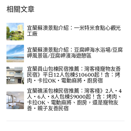
相關文章
宜蘭蘇澳景點介紹：一米特米食點心觀光
工廠
宜蘭蘇澳景點介紹：豆腐岬海水浴場/豆腐
岬風景區/豆腐岬濱海遊憩區
宜蘭員山包棟民宿推薦：灣客棧寵物友善
民宿》平日12人包棟$10600起！含：烤
肉‧卡拉OK‧電動麻將‧廚房宿
宜蘭礁溪包棟民宿推薦：灣客棧》2人‧4
人‧6人‧8人包棟$9000起！含：烤肉、
卡拉OK、電動麻將、廚房，還是寵物友
善‧親子友善民宿