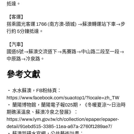
抵達。
【客運】
搭乘國光客運 1766 (南方澳-頭城) →蘇澳轉運站下車→步
行約 5分鐘抵達。
【汽車】
國道5號→蘇澳交流道下→馬賽路→中山路二段至一段→
中原路→冷泉路。
參考文獻
‧ 水水蘇澳，FB粉絲頁：
https://www.facebook.com/suaotop1/?locale=zh_TW
‧ 蘭陽博物館，蘭陽電子報025期，《冬暖夏涼～日治時
期礁溪溫泉、蘇澳冷泉之發展》：
https://www.lym.gov.tw/ch/collection/epaper/epaper-
detail/91ebd515-3385-11ea-a67a-2760f1289ae7/
‧ 蘇澳踅磺水官網，公共藝術計畫：