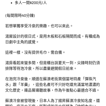
多人一間$200元/人
(每間限時40分鐘)
若想單獨享受冷泉的樂趣，也可以來此。
湯屋設計的很日式，是用木板和石板隔間而成，有種成為
日劇中主角的感覺。
這裡一樣，沒有提供毛巾，需自備。
湯房看起來蠻多間，但是櫃台說夏天一到，尖鋒時刻仍須
排隊等待泡冷泉，所以盡量避開假日前來。
在泡完冷泉後，順道在蘇澳老街買個當地特產「彈珠汽
水」跟「羊羹」，這些名產可不只好吃還充滿當地濃濃的
文化歷史，邊品嘗邊聽故事，作為午後點心最適合不過。
蘇澳冷泉被發現後，日本人為了揚昇蘇澳冷泉知名度，還