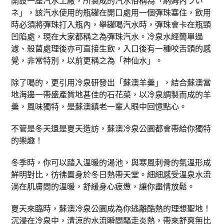
開設一座汽水工廠，所製成的汽水俗稱為「納姆內ラい
ネ」，該汽水使用的瓶罐在開口處用一個彈珠塞住，飲用
時必須將彈珠打入瓶內，舉罐喝汽水時，彈珠會卡在瓶頸
凹陷處，現在大家都稱之為彈珠汽水。冷泉水經簡單過
濾、殺菌處理後亦可直接生飲，入口後有一種咬舌頭的感
覺，非常特別，以前更稱之為「神仙水」。
除了喝的，更引用冷泉研發出「蘇澳羊羹」，結合蘇澳當
地海邊一帶盛產質地甚佳的石花菜，以冷泉調製而成的羊
羹，風味獨特，是蘇澳鎮老一輩人眼中回憶點心。
不管是冬天還是夏天造訪，蘇澳冷泉公園都會帶給你獨特
的樂趣！
冬季時，你可以踏入溫暖的湯池，與寒風刺骨的氣溫形成
鮮明對比，彷彿置身於冬日熱帶天堂。細細感受溫泉水流
淌在肌膚間的溫暖，舒緩身心疲憊，讓你盡情放鬆。
夏天來臨時，蘇澳冷泉公園成為你逃離酷熱的理想聖地！
沉浸在冷泉中，清涼的水流瞬間驅走炎熱，帶來舒爽無比