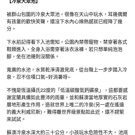
【冷泉大眾池】
被群山包圍的冷泉大眾池，很像在天山中玩水，耳邊偶爾
有孩童的歡快笑聲，還沒下水內心燥熱感就已經降了幾
分。
下水前記得看下入池需知，公園內禁帶寵物、禁穿著各式
鞋類進入、全身入浴需穿著泳衣泳褲，若只想單純泡泡
腳，坐在池邊則沒關係。
寬廣的水池，水質乾淨清澈見底，從台階上一步步踏入冷
泉，忍不住嘆口氣~好消暑呀~
不愧是恆溫攝氏22度的「低溫碳酸氫鈣礦泉」，這都要感
謝宜蘭具備如此豐沛的雨量，並和蘇澳當地厚實的石灰岩
層地形產生作用，造就世界上唯二的冷泉(另一處在遙遠
的義大利威尼斯)，難得離世界級景點如此近，還不趕緊
來試試。
蘇澳冷泉水深大約三十公分，小孩玩水危險性不大， 池底