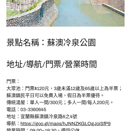
景點名稱：蘇澳冷泉公園
地址/導航/門票/營業時間
門票：
大眾池：門票$120元，3歲未滿12歲及65歲以上為半票；
蘇澳鎮民平日可以免費入場，假日為半票優待。
傳統湯屋：單人一間/300元；多人一間/每人200元。
電話：03-3360645
地址：宜蘭縣蘇澳鎮冷泉路6之4號
導航：
https://goo.gl/maps/hJNNZKGLQgJoiSfP9
營業時間：09:00~19:30，週四公休