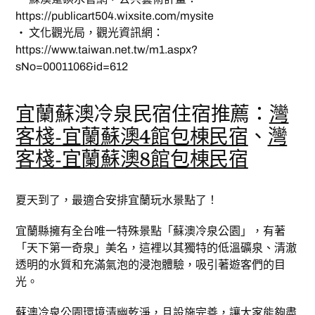
https://publicart504.wixsite.com/mysite
‧ 文化觀光局，觀光資訊網：
https://www.taiwan.net.tw/m1.aspx?
sNo=0001106&id=612
宜蘭蘇澳冷泉民宿住宿推薦：
灣
客棧-宜蘭蘇澳4館包棟民宿
、
灣
客棧-宜蘭蘇澳8館包棟民宿
夏天到了，最適合安排宜蘭玩水景點了！
宜蘭縣擁有全台唯一特殊景點「蘇澳冷泉公園」，有著
「天下第一奇泉」美名，這裡以其獨特的低溫礦泉、清澈
透明的水質和充滿氣泡的浸泡體驗，吸引著遊客們的目
光。
蘇澳冷泉公園環境清幽乾淨，且設施完善，讓大家能夠盡