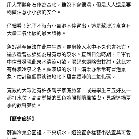
用大顆鵝卵石作為基底，雖說不會很滑，但是大人還是要
稍微注意小小孩的安全。
仔細看！池子不時有小氣泡不停冒出，這是蘇澳冷泉含有
大量二氧化碳的最大證據。
魚蝦甚至無法在此中生長，昆蟲掉入水中不久也會死亡，
過去還曾被誤認為是有毒的泉水。直到日治時期，日軍竹
中信景發現此泉水清涼可飲，喝起來還略微甘甜，就此才
有蘇澳冷泉之名。蘇澳鎮的水田、溝渠亦常常有冒泡景
象，估計整個蘇澳鎮地底下蘊含豐沛的二氧化碳。
寬敞的大眾池有許多親子家庭旅客，或是學生三五好友一
起打水仗，高高懸掛的藍色遮陽棚隨風搖曳，見證這場夏
季的歡聲笑語。
【歷史廊道】
蘇澳冷泉公園裡，不只玩水，還設置多樣藝術裝置與可愛